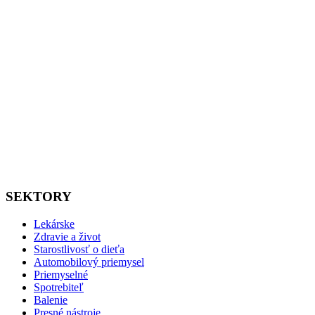
SEKTORY
Lekárske
Zdravie a život
Starostlivosť o dieťa
Automobilový priemysel
Priemyselné
Spotrebiteľ
Balenie
Presné nástroje