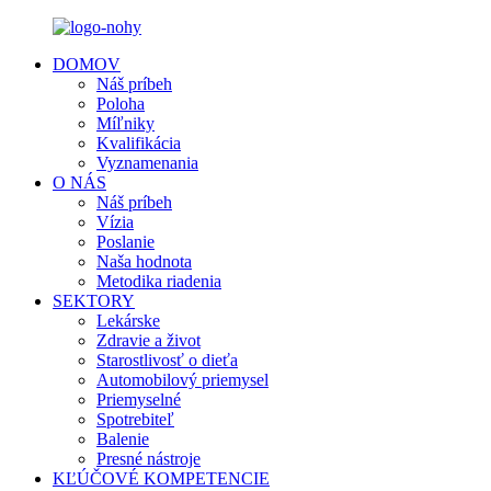
DOMOV
Náš príbeh
Poloha
Míľniky
Kvalifikácia
Vyznamenania
O NÁS
Náš príbeh
Vízia
Poslanie
Naša hodnota
Metodika riadenia
SEKTORY
Lekárske
Zdravie a život
Starostlivosť o dieťa
Automobilový priemysel
Priemyselné
Spotrebiteľ
Balenie
Presné nástroje
KĽÚČOVÉ KOMPETENCIE