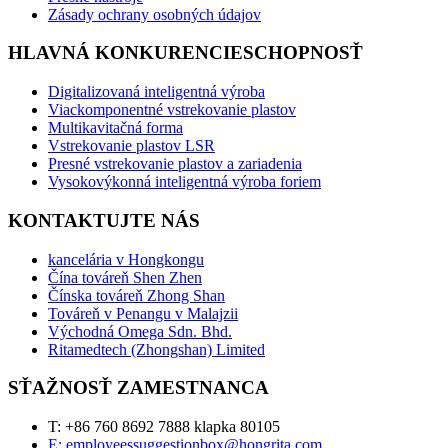
Zásady ochrany osobných údajov
HLAVNÁ KONKURENCIESCHOPNOSŤ
Digitalizovaná inteligentná výroba
Viackomponentné vstrekovanie plastov
Multikavitačná forma
Vstrekovanie plastov LSR
Presné vstrekovanie plastov a zariadenia
Vysokovýkonná inteligentná výroba foriem
KONTAKTUJTE NÁS
kancelária v Hongkongu
Čína továreň Shen Zhen
Čínska továreň Zhong Shan
Továreň v Penangu v Malajzii
Východná Omega Sdn. Bhd.
Ritamedtech (Zhongshan) Limited
SŤAŽNOSŤ ZAMESTNANCA
T: +86 760 8692 7888 klapka 80105
E: employeessuggestionbox@hongrita.com