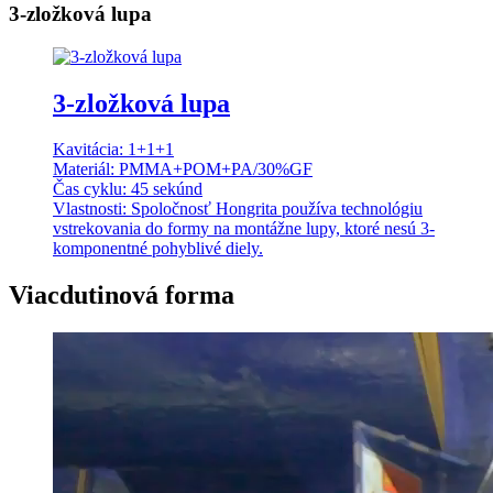
3-zložková lupa
3-zložková lupa
Kavitácia: 1+1+1
Materiál: PMMA+POM+PA/30%GF
Čas cyklu: 45 sekúnd
Vlastnosti: Spoločnosť Hongrita používa technológiu
vstrekovania do formy na montážne lupy, ktoré nesú 3-
komponentné pohyblivé diely.
Viacdutinová forma