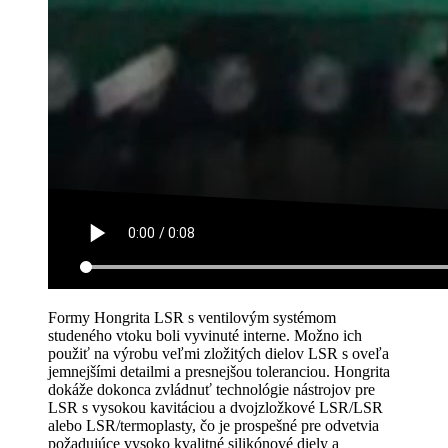
Formy Hongrita LSR s ventilovým systémom
studeného vtoku boli vyvinuté interne. Možno ich
použiť na výrobu veľmi zložitých dielov LSR s oveľa
jemnejšími detailmi a presnejšou toleranciou. Hongrita
dokáže dokonca zvládnuť technológie nástrojov pre
LSR s vysokou kavitáciou a dvojzložkové LSR/LSR
alebo LSR/termoplasty, čo je prospešné pre odvetvia
požadujúce vysoko kvalitné silikónové diely a