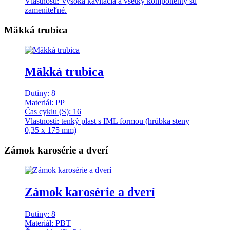
Vlastnosti: Vysoká kavitácia a všetky komponenty sú
zameniteľné.
Mäkká trubica
Mäkká trubica
Dutiny: 8
Materiál: PP
Čas cyklu (S): 16
Vlastnosti: tenký plast s IML formou (hrúbka steny
0,35 x 175 mm)
Zámok karosérie a dverí
Zámok karosérie a dverí
Dutiny: 8
Materiál: PBT