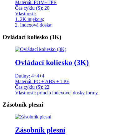
Materiál: POM+TPE
Čas cyklu (S): 20
Vlastnosti:
1. 2K injekcia;
2. Indexová doska;
Ovládací koliesko (3K)
Ovládací koliesko (3K)
Dutiny: 4+4+4
Materiál: PC + ABS + TPE
Čas cyklu (S): 22
Vlastnosti: princíp indexovej dosky formy
Zásobník plesní
Zásobník plesní