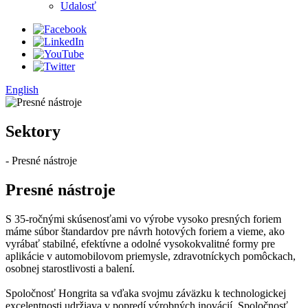
Udalosť
English
Sektory
- Presné nástroje
Presné nástroje
S 35-ročnými skúsenosťami vo výrobe vysoko presných foriem
máme súbor štandardov pre návrh hotových foriem a vieme, ako
vyrábať stabilné, efektívne a odolné vysokokvalitné formy pre
aplikácie v automobilovom priemysle, zdravotníckych pomôckach,
osobnej starostlivosti a balení.
Spoločnosť Hongrita sa vďaka svojmu záväzku k technologickej
excelentnosti udržiava v popredí výrobných inovácií. Spoločnosť