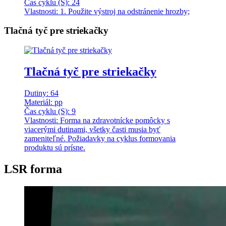
Čas cyklu (S): 24
Vlastnosti: 1. Použite výstroj na odstránenie hrozby;
Tlačná tyč pre striekačky
Tlačná tyč pre striekačky
Dutiny: 64
Materiál: pp
Čas cyklu (S): 9
Vlastnosti: Forma na zdravotnícke pomôcky s
viacerými dutinami, všetky časti musia byť
zameniteľné. Požiadavky na cyklus formovania
produktu sú prísne.
LSR forma