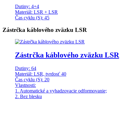
Dutiny: 4+4
Materiál: LSR + LSR
Čas cyklu (S): 45
Zástrčka káblového zväzku LSR
Zástrčka káblového zväzku LSR
Dutiny: 64
Materiál: LSR, tvrdosť 40
Čas cyklu (S): 20
Vlastnosti:
1. Automatické a vyhadzovacie odformovanie;
2. Bez blesku