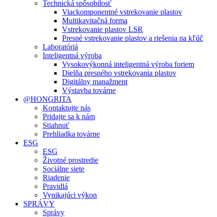
Technická spôsobilosť
Viackomponentné vstrekovanie plastov
Multikavitačná forma
Vstrekovanie plastov LSR
Presné vstrekovanie plastov a riešenia na kľúč
Laboratóriá
Inteligentná výroba
Vysokovýkonná inteligentná výroba foriem
Dielňa presného vstrekovania plastov
Digitálny manažment
Výstavba továrne
@HONGRITA
Kontaktujte nás
Pridajte sa k nám
Stiahnuť
Prehliadka továrne
ESG
ESG
Životné prostredie
Sociálne siete
Riadenie
Pravidlá
Vynikajúci výkon
SPRÁVY
Správy