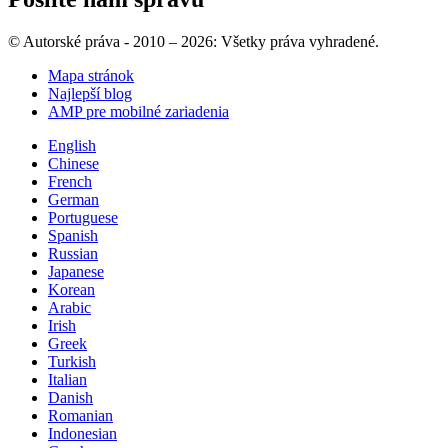
© Autorské práva - 2010 – 2026: Všetky práva vyhradené.
Mapa stránok
Najlepší blog
AMP pre mobilné zariadenia
English
Chinese
French
German
Portuguese
Spanish
Russian
Japanese
Korean
Arabic
Irish
Greek
Turkish
Italian
Danish
Romanian
Indonesian