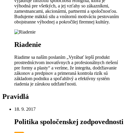
vyjadruje filozofiu spoločnosti Hongrita, ktorá je
výhodná pre všetkých, a jej vzťahy so zákazníkmi,
zamestnancami, akcionármi, partnermi a spoločnosťou.
Budujeme mäkkú silu a vnútornú motiváciu pestovaním
obojstranne výhodnej a pokročilej firemnej kultúry.
Riadenie
Riadime sa naším poslaním „Vyrábať lepší produkt
prostredníctvom inovatívnych a profesionálnych riešení
pre formy a plasty“ a veríme, že integrita, dodržiavanie
zákonov a predpisov a primeraná kontrola rizík sú
základom podniku a spoľahlivý a efektívny systém
riadenia je zárukou udržateľnosti.
Pravidlá
18. 9. 2017
Politika spoločenskej zodpovednosti