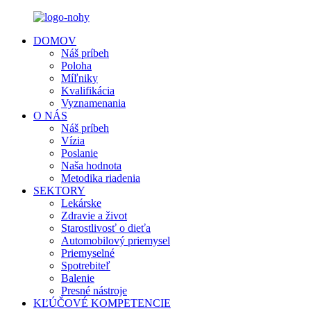
DOMOV
Náš príbeh
Poloha
Míľniky
Kvalifikácia
Vyznamenania
O NÁS
Náš príbeh
Vízia
Poslanie
Naša hodnota
Metodika riadenia
SEKTORY
Lekárske
Zdravie a život
Starostlivosť o dieťa
Automobilový priemysel
Priemyselné
Spotrebiteľ
Balenie
Presné nástroje
KĽÚČOVÉ KOMPETENCIE