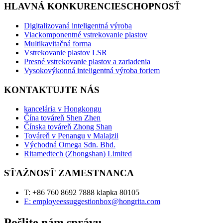
HLAVNÁ KONKURENCIESCHOPNOSŤ
Digitalizovaná inteligentná výroba
Viackomponentné vstrekovanie plastov
Multikavitačná forma
Vstrekovanie plastov LSR
Presné vstrekovanie plastov a zariadenia
Vysokovýkonná inteligentná výroba foriem
KONTAKTUJTE NÁS
kancelária v Hongkongu
Čína továreň Shen Zhen
Čínska továreň Zhong Shan
Továreň v Penangu v Malajzii
Východná Omega Sdn. Bhd.
Ritamedtech (Zhongshan) Limited
SŤAŽNOSŤ ZAMESTNANCA
T: +86 760 8692 7888 klapka 80105
E: employeessuggestionbox@hongrita.com
Pošlite nám správu