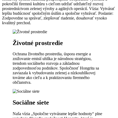
pokročilú firemnú kultúru s cieľom udržať udržateľný rozvoj
prostredníctvom zelenej výroby a agilných operácií. Vízia: Vytvárať
lepšiu budúcnosť spoločným úsilím a spoločne vyhrávať. Poslanie:
Zodpovedne sa správať, zlepšovať riadenie, dosahovať vysoko
kvalitný prechod.
Životné prostredie
Ochrana životného prostredia, úspora energie a
znižovanie emisií uhlíka je národnou stratégiou,
trendom sociálneho rozvoja a základnou
zodpovednosťou podnikov. Spoločnosť Hongrita sa
zaviazala k vybudovaniu zelenej a nízkouhlíkovej
továrne ako cieľu a k praktizovaniu firemného
občianstva.
Sociálne siete
Naša vízia „Spoločne vytvárame lepšie hodnoty“ plne