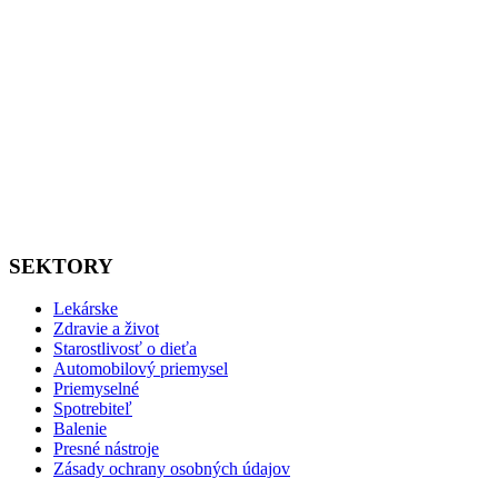
SEKTORY
Lekárske
Zdravie a život
Starostlivosť o dieťa
Automobilový priemysel
Priemyselné
Spotrebiteľ
Balenie
Presné nástroje
Zásady ochrany osobných údajov