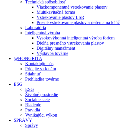
Technická spôsobilosť
Viackomponentné vstrekovanie plastov
Multikavitačná forma
Vstrekovanie plastov LSR
Presné vstrekovanie plastov a riešenia na kľúč
Laboratóriá
Inteligentná výroba
Vysokovýkonná inteligentná výroba foriem
Dielňa presného vstrekovania plastov
Digitálny manažment
Výstavba továrne
@HONGRITA
Kontaktujte nás
Pridajte sa k nám
Stiahnuť
Prehliadka továrne
ESG
ESG
Životné prostredie
Sociálne siete
Riadenie
Pravidlá
Vynikajúci výkon
SPRÁVY
Správy